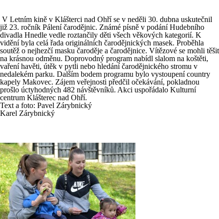
V Letním kině v Klášterci nad Ohří se v neděli 30. dubna uskutečnil
již 23. ročník Pálení čarodějnic. Známé písně v podání Hudebního
divadla Hnedle vedle roztančily děti všech věkových kategorií. K
vidění byla celá řada originálních čarodějnických masek. Proběhla
soutěž o nejhezčí masku čaroděje a čarodějnice. Vítězové se mohli těšit
na krásnou odměnu. Doprovodný program nabídl slalom na koštěti,
vaření havěti, útěk v pytli nebo hledání čarodějnického stromu v
nedalekém parku. Dalším bodem programu bylo vystoupení country
kapely Makovec. Zájem veřejnosti předčil očekávání, pokladnou
prošlo úctyhodných 482 návštěvníků. Akci uspořádalo Kulturní
centrum Klášterec nad Ohří.
Text a foto: Pavel Zárybnický
Karel Zárybnický