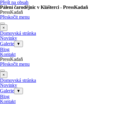
Přejít na obsah
Pálení čarodějnic v Klášterci - PressKadaň
PressKadaň
Přeskočit menu
×
Domovská stránka
Novinky
Galerie
▼
Blog
Kontakt
PressKadaň
Přeskočit menu
×
Domovská stránka
Novinky
Galerie
▼
Blog
Kontakt