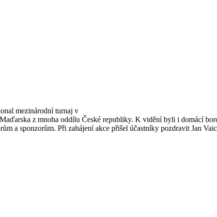
konal mezinárodní turnaj v
 Maďarska z mnoha oddílu České republiky. K vidění byli i domácí borci
orům a sponzorům. Při zahájení akce přišel účastníky pozdravit Jan Vaic