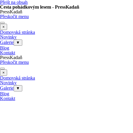
Přejít na obsah
Cesta pohádkovým lesem - PressKadaň
PressKadaň
Přeskočit menu
×
Domovská stránka
Novinky
Galerie
▼
Blog
Kontakt
PressKadaň
Přeskočit menu
×
Domovská stránka
Novinky
Galerie
▼
Blog
Kontakt