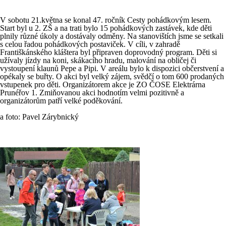
V sobotu 21.května se konal 47. ročník Cesty pohádkovým lesem.
Start byl u 2. ZŠ a na trati bylo 15 pohádkových zastávek, kde děti
plnily různé úkoly a dostávaly odměny. Na stanovištích jsme se setkali
s celou řadou pohádkových postaviček. V cíli, v zahradě
Františkánského kláštera byl připraven doprovodný program. Děti si
užívaly jízdy na koni, skákacího hradu, malování na obličej či
vystoupení klaunů Pepe a Pipi. V areálu bylo k dispozici občerstvení a
opékaly se buřty. O akci byl velký zájem, svědčí o tom 600 prodaných
vstupenek pro děti. Organizátorem akce je ZO ČOSE Elektrárna
Prunéřov 1. Zmiňovanou akci hodnotím velmi pozitivně a
organizátorům patří velké poděkování.
Te
a foto: Pavel Zárybnický